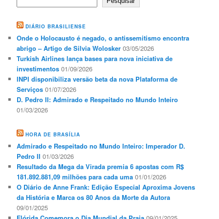
Pesquisar
DIÁRIO BRASILIENSE
Onde o Holocausto é negado, o antissemitismo encontra
abrigo – Artigo de Silvia Wolosker
03/05/2026
Turkish Airlines lança bases para nova iniciativa de
investimentos
01/09/2026
INPI disponibiliza versão beta da nova Plataforma de
Serviços
01/07/2026
D. Pedro II: Admirado e Respeitado no Mundo Inteiro
01/03/2026
HORA DE BRASÍLIA
Admirado e Respeitado no Mundo Inteiro: Imperador D.
Pedro II
01/03/2026
Resultado da Mega da Virada premia 6 apostas com R$
181.892.881,09 milhões para cada uma
01/01/2026
O Diário de Anne Frank: Edição Especial Aproxima Jovens
da História e Marca os 80 Anos da Morte da Autora
09/01/2025
Flórida Comemora o Dia Mundial da Praia
09/01/2025