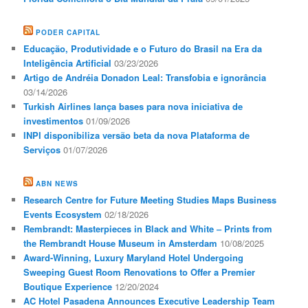
PODER CAPITAL
Educação, Produtividade e o Futuro do Brasil na Era da
Inteligência Artificial
03/23/2026
Artigo de Andréia Donadon Leal: Transfobia e ignorância
03/14/2026
Turkish Airlines lança bases para nova iniciativa de
investimentos
01/09/2026
INPI disponibiliza versão beta da nova Plataforma de
Serviços
01/07/2026
ABN NEWS
Research Centre for Future Meeting Studies Maps Business
Events Ecosystem
02/18/2026
Rembrandt: Masterpieces in Black and White ‒ Prints from
the Rembrandt House Museum in Amsterdam
10/08/2025
Award-Winning, Luxury Maryland Hotel Undergoing
Sweeping Guest Room Renovations to Offer a Premier
Boutique Experience
12/20/2024
AC Hotel Pasadena Announces Executive Leadership Team