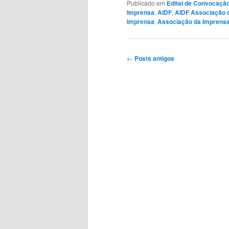
Publicado em
Edital de Convocaçã
Imprensa
,
AIDF
,
AIDF Associação d
Imprensa
,
Associação da Imprensa 
Navegação
←
Posts antigos
de
posts