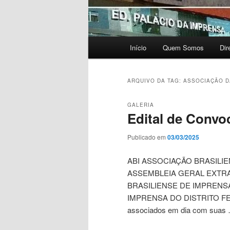
Menu
Início
Quem Somos
Dir
principal
ARQUIVO DA TAG:
ASSOCIAÇÃO D
GALERIA
Edital de Conv
Publicado em
03/03/2025
ABI ASSOCIAÇÃO BRASILI
ASSEMBLEIA GERAL EXTRAO
BRASILIENSE DE IMPRENSA
IMPRENSA DO DISTRITO FEDE
associados em dia com suas