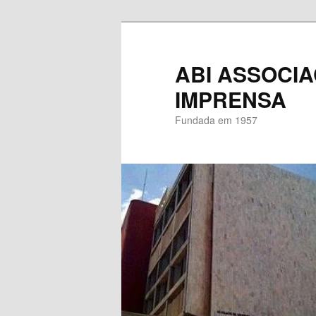
Pular
Pular
para
para
o
o
ABI ASSOCIA
conteúdo
conteúdo
IMPRENSA
principal
secundário
Fundada em 1957