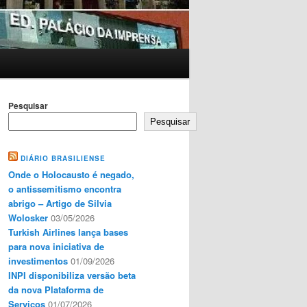
Pesquisar
Pesquisar
DIÁRIO BRASILIENSE
Onde o Holocausto é negado,
o antissemitismo encontra
abrigo – Artigo de Silvia
Wolosker
03/05/2026
Turkish Airlines lança bases
para nova iniciativa de
investimentos
01/09/2026
INPI disponibiliza versão beta
da nova Plataforma de
Serviços
01/07/2026